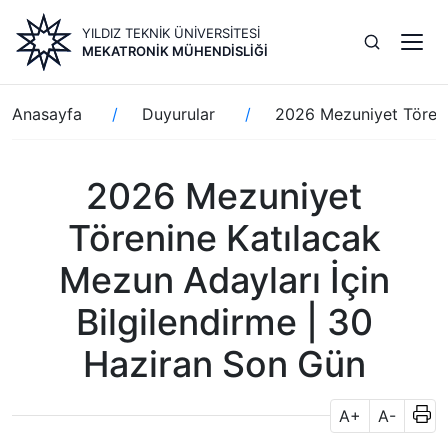
Ana
YILDIZ TEKNİK ÜNİVERSİTESİ
içeriğe
MEKATRONIK MÜHENDISLIĞI
atla
Sayfa
Anasayfa
Duyurular
2026 Mezuniyet Törenin
yolu
2026 Mezuniyet
Törenine Katılacak
Mezun Adayları İçin
Bilgilendirme | 30
Haziran Son Gün
A+
A-