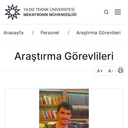
Ana
YILDIZ TEKNİK ÜNİVERSİTESİ
içeriğe
MEKATRONIK MÜHENDISLIĞI
atla
Sayfa
Anasayfa
Personel
Araştırma Görevlileri
yolu
Araştırma Görevlileri
A+
A-