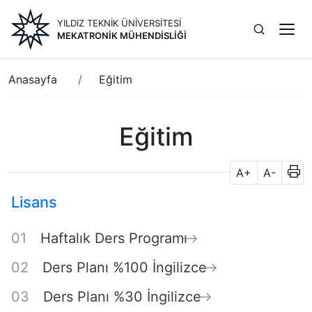
Ana
YILDIZ TEKNİK ÜNİVERSİTESİ
içeriğe
MEKATRONIK MÜHENDISLIĞI
atla
Sayfa
Anasayfa
Eğitim
yolu
Eğitim
A+
A-
Lisans
Haftalık Ders Programı
Ders Planı %100 İngilizce
Ders Planı %30 İngilizce