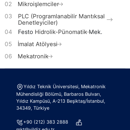
Mikroişlemciler
PLC (Programlanabilir Mantıksal
Denetleyiciler)
Festo
Hidrolik-Pünomatik
Mek.
İmalat Atölyesi
Mekatronik
Yıldız Teknik Üniversitesi, Mekatronik
Mühendisliği Bölümü, Barbaros Bulvarı,
Yıldız Kampüsü, A-213 Beşiktaş/İstanbul,
34349, Türkiye
+90 (212) 383 2888
mkt@yildiz.edu.tr