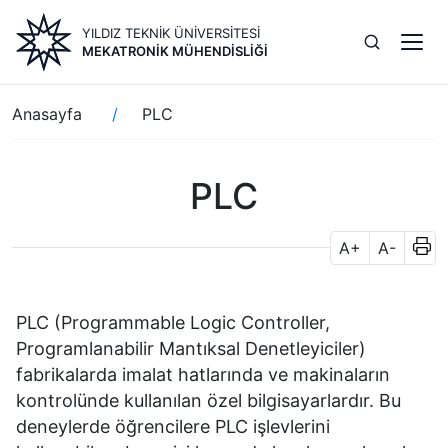
Ana
YILDIZ TEKNİK ÜNİVERSİTESİ
içeriğe
MEKATRONIK MÜHENDISLIĞI
atla
Sayfa
Anasayfa
PLC
yolu
PLC
A+
A-
PLC (Programmable Logic Controller,
Programlanabilir Mantıksal Denetleyiciler)
fabrikalarda imalat hatlarında ve makinaların
kontrolünde kullanılan özel bilgisayarlardır. Bu
deneylerde öğrencilere PLC işlevlerini