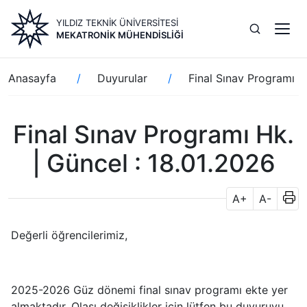
Ana
YILDIZ TEKNİK ÜNİVERSİTESİ
içeriğe
MEKATRONIK MÜHENDISLIĞI
atla
Sayfa
Anasayfa
Duyurular
Final Sınav Programı H
yolu
Final Sınav Programı Hk.
| Güncel : 18.01.2026
A+
A-
Değerli öğrencilerimiz,
2025-2026 Güz dönemi final sınav programı ekte yer
almaktadır. Olası değişiklikler için lütfen bu duyuruyu