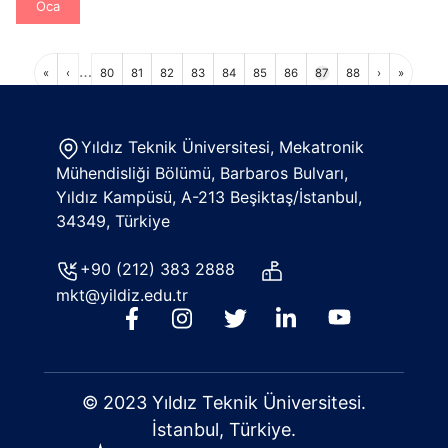
Oca
Sayfalama
…
İlk
Önceki
Sayfa
Sayfa
Sayfa
Sayfa
Sayfa
Sayfa
Sayfa
Sayfa
Sayfa
Sonraki
Son
«
‹
80
81
82
83
84
85
86
87
88
›
»
sayfa
sayfa
sayfa
sayfa
Yıldız Teknik Üniversitesi, Mekatronik
Mühendisliği Bölümü, Barbaros Bulvarı,
Yıldız Kampüsü, A-213 Beşiktaş/İstanbul,
34349, Türkiye
+90 (212) 383 2888
mkt@yildiz.edu.tr
© 2023 Yıldız Teknik Üniversitesi.
İstanbul, Türkiye.