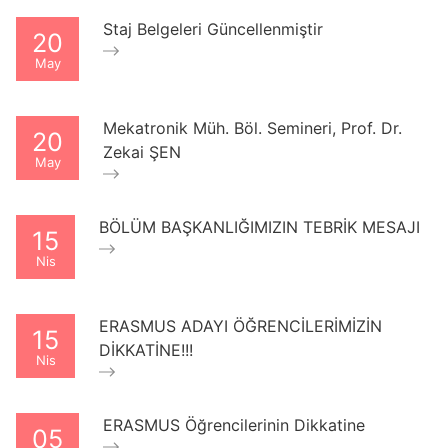
Staj Belgeleri Güncellenmiştir
20
May
Mekatronik Müh. Böl. Semineri, Prof. Dr.
20
Zekai ŞEN
May
BÖLÜM BAŞKANLIĞIMIZIN TEBRİK MESAJI
15
Nis
ERASMUS ADAYI ÖĞRENCİLERİMİZİN
15
DİKKATİNE!!!
Nis
ERASMUS Öğrencilerinin Dikkatine
05